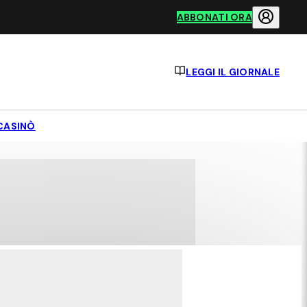
ABBONATI ORA
LEGGI IL GIORNALE
CASINÒ