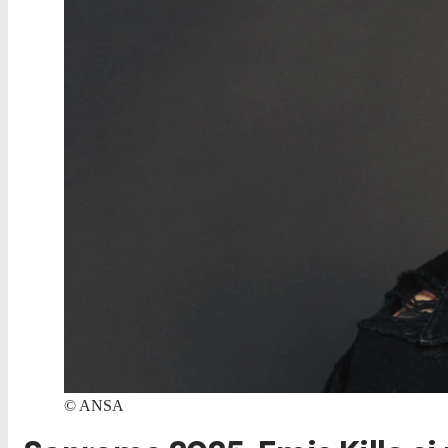
©
ANSA