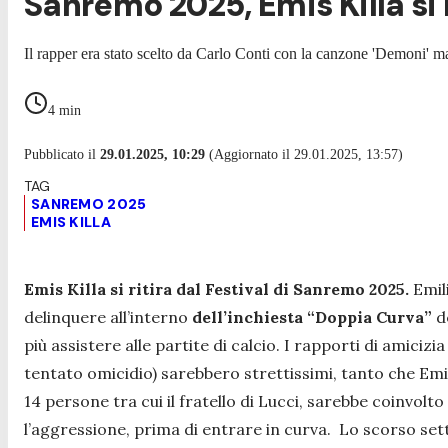
Sanremo 2025, Emis Killa si 
Il rapper era stato scelto da Carlo Conti con la canzone 'Demoni' ma
4
min
Pubblicato il
29.01.2025, 10:29
(Aggiornato il 29.01.2025, 13:57)
SANREMO 2025
EMIS KILLA
Emis Killa si ritira dal Festival di Sanremo 2025.
Emili
delinquere all’interno
dell’inchiesta “Doppia Curva”
de
più assistere alle partite di calcio. I rapporti di amicizia
tentato omicidio) sarebbero strettissimi, tanto che Emi
14 persone tra cui il fratello di Lucci, sarebbe coinvo
l’aggressione, prima di entrare in curva. Lo scorso set