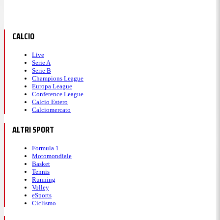
CALCIO
Live
Serie A
Serie B
Champions League
Europa League
Conference League
Calcio Estero
Calciomercato
ALTRI SPORT
Formula 1
Motomondiale
Basket
Tennis
Running
Volley
eSports
Ciclismo