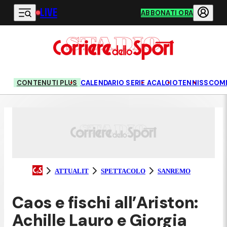
LIVE
Vai al contenuto principale
ABBONATI ORA
CONTENUTI PLUS
CALENDARIO SERIE A
CALCIO
TENNIS
SCOM
ATTUALIT
SPETTACOLO
SANREMO
Caos e fischi all’Ariston:
Achille Lauro e Giorgia