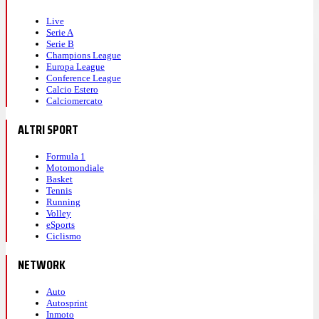
Live
Serie A
Serie B
Champions League
Europa League
Conference League
Calcio Estero
Calciomercato
ALTRI SPORT
Formula 1
Motomondiale
Basket
Tennis
Running
Volley
eSports
Ciclismo
NETWORK
Auto
Autosprint
Inmoto