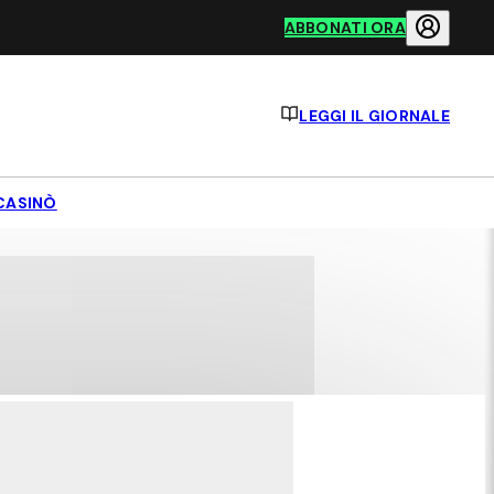
ABBONATI ORA
LEGGI IL GIORNALE
CASINÒ