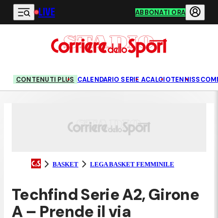
LIVE
Vai al contenuto principale
ABBONATI ORA
CONTENUTI PLUS
CALENDARIO SERIE A
CALCIO
TENNIS
SCOM
BASKET
LEGA BASKET FEMMINILE
Techfind Serie A2, Girone
A – Prende il via