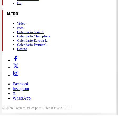
Faq
ALTRO
Video
Foto
Calendario Serie A
Calendario Champions
Calendario Europa L.
Calendario Premier L.
Casinò
Facebook
Instagram
X
WhatsApp
© 2026 CorriereDelloSport - P.Iva 00878311000