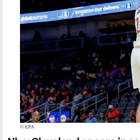
©
EPA