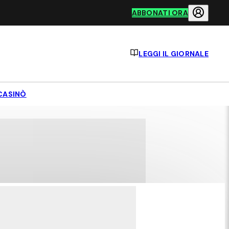
ABBONATI ORA
LEGGI IL GIORNALE
CASINÒ