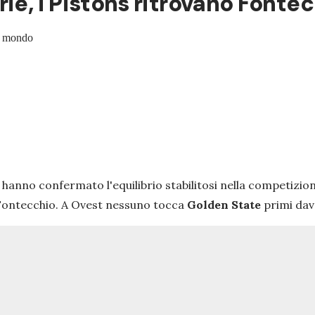
ie, i Pistons ritrovano Fonte
al mondo
e hanno confermato l'equilibrio stabilitosi nella competizi
 Fontecchio. A Ovest nessuno tocca
Golden State
primi dava