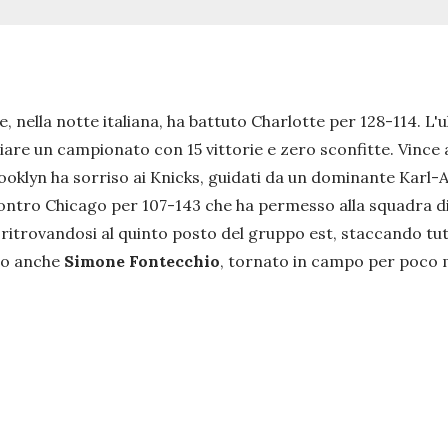
, nella notte italiana, ha battuto Charlotte per 128-114. L'
ziare un campionato con 15 vittorie e zero sconfitte. Vince
ooklyn ha sorriso ai Knicks, guidati da un dominante Karl-
contro Chicago per 107-143 che ha permesso alla squadra di
itrovandosi al quinto posto del gruppo est, staccando tutte
ato anche
Simone Fontecchio
, tornato in campo per poco m