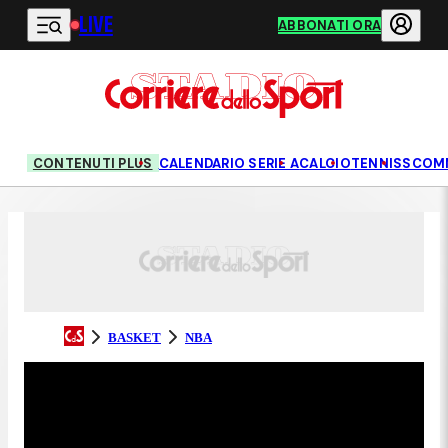
LIVE
Vai al contenuto principale
ABBONATI ORA
CONTENUTI PLUS
CALENDARIO SERIE A
CALCIO
TENNIS
SCOM
BASKET
NBA