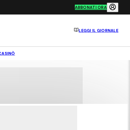
ABBONATI ORA
LEGGI IL GIORNALE
CASINÒ