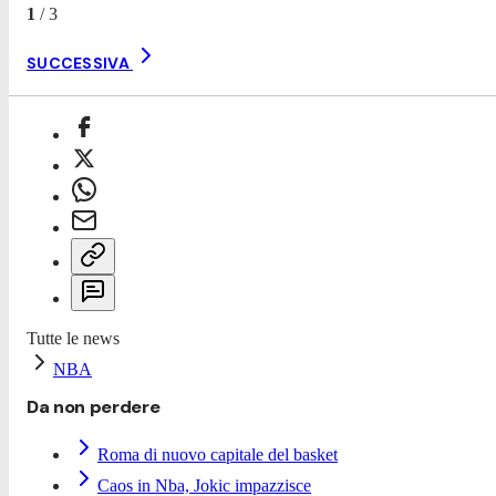
1
/
3
SUCCESSIVA
Tutte le news
NBA
Da non perdere
Roma di nuovo capitale del basket
Caos in Nba, Jokic impazzisce