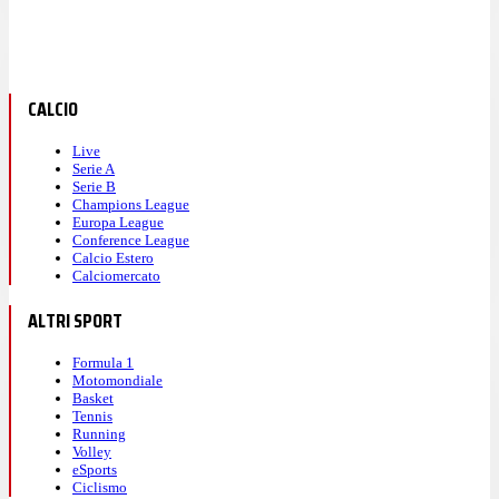
CALCIO
Live
Serie A
Serie B
Champions League
Europa League
Conference League
Calcio Estero
Calciomercato
ALTRI SPORT
Formula 1
Motomondiale
Basket
Tennis
Running
Volley
eSports
Ciclismo