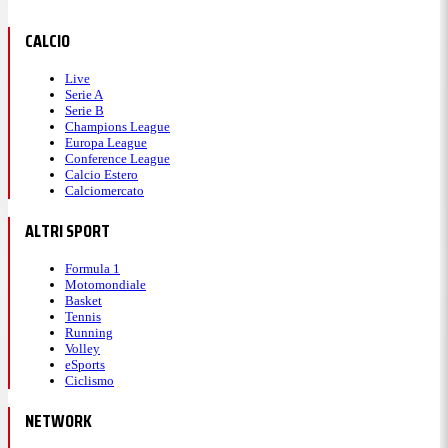
CALCIO
Live
Serie A
Serie B
Champions League
Europa League
Conference League
Calcio Estero
Calciomercato
ALTRI SPORT
Formula 1
Motomondiale
Basket
Tennis
Running
Volley
eSports
Ciclismo
NETWORK