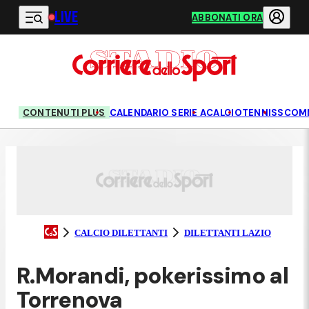
LIVE
Vai al contenuto principale
ABBONATI ORA
CONTENUTI PLUS
CALENDARIO SERIE A
CALCIO
TENNIS
SCOM
CALCIO DILETTANTI
DILETTANTI LAZIO
R.Morandi, pokerissimo al
Torrenova