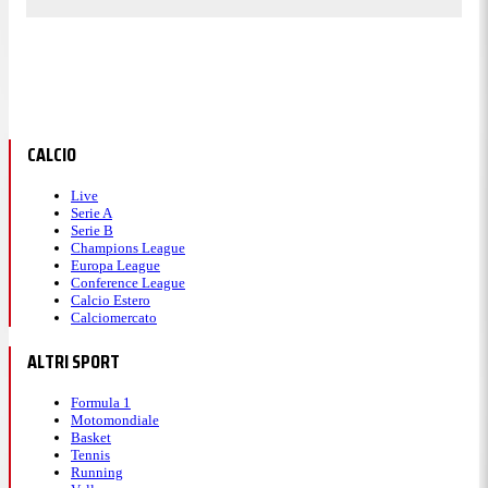
CALCIO
Live
Serie A
Serie B
Champions League
Europa League
Conference League
Calcio Estero
Calciomercato
ALTRI SPORT
Formula 1
Motomondiale
Basket
Tennis
Running