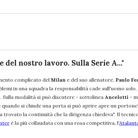
 del nostro lavoro. Sulla Serie A..."
omento complicato del
Milan
e del suo allenatore,
Paulo Fo
emi in una squadra la responsabilità cade sull'uomo solo, c
 Sulla modalità si può discutere
- sottolinea
Ancelotti
-
ma
 quando si chiude una porta si può aprire apre un portone
 trovato la continuità che la dirigenza chiedeva
". Il tecni
nter
è la più collaudata con una rosa competitiva, l'
Atalant