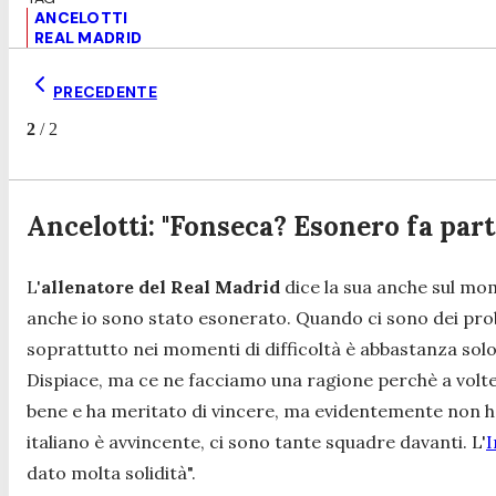
ANCELOTTI
REAL MADRID
PRECEDENTE
2
/
2
Ancelotti: "Fonseca? Esonero fa parte
L'
allenatore del Real Madrid
dice la sua anche sul m
anche io sono stato esonerato. Quando ci sono dei probl
soprattutto nei momenti di difficoltà è abbastanza solo.
Dispiace, ma ce ne facciamo una ragione perchè a volte
bene e ha meritato di vincere, ma evidentemente non ha
italiano è avvincente, ci sono tante squadre davanti. L'
I
dato molta solidità
".