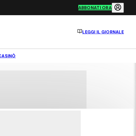
ABBONATI ORA
LEGGI IL GIORNALE
CASINÒ