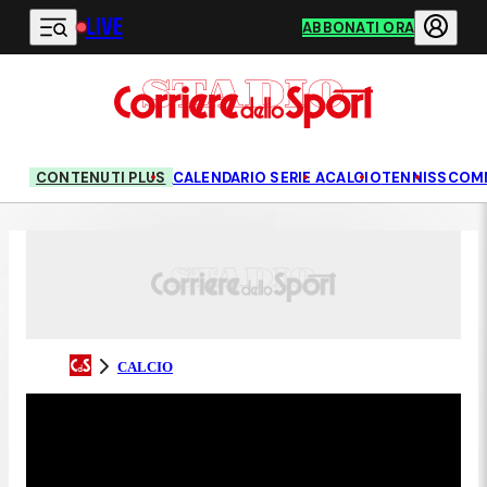
LIVE
Vai al contenuto principale
ABBONATI ORA
CONTENUTI PLUS
CALENDARIO SERIE A
CALCIO
TENNIS
SCOM
CALCIO