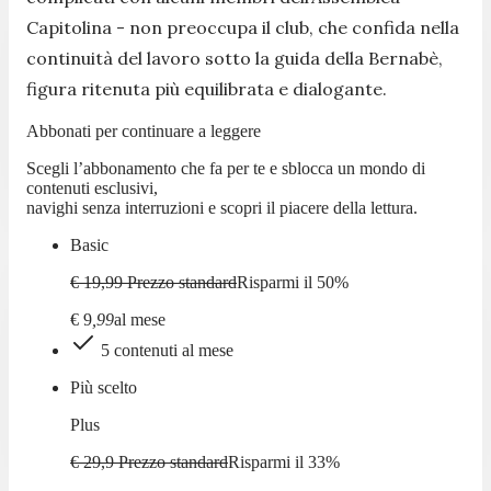
Capitolina - non preoccupa il club, che confida nella
continuità del lavoro sotto la guida della Bernabè,
figura ritenuta più equilibrata e dialogante.
Abbonati per continuare a leggere
Scegli l’abbonamento che fa per te e sblocca un mondo di
contenuti esclusivi,
navighi senza interruzioni e scopri il piacere della lettura.
Basic
€ 19,99
Prezzo standard
Risparmi il
50
%
€
9
,
99
al mese
5 contenuti al mese
Più scelto
Plus
€ 29,9
Prezzo standard
Risparmi il
33
%