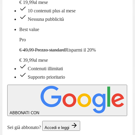
€
19
,
99
al mese
10 contenuti plus al mese
Nessuna pubblicità
Best value
Pro
€ 49,99
Prezzo standard
Risparmi il
20
%
€
39
,
99
al mese
Contenuti illimitati
Supporto prioritario
ABBONATI CON
Sei già abbonato?
Accedi e leggi