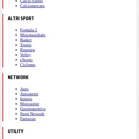
Calcio Estero
Calciomercato
ALTRI SPORT
Formula 1
Motomondiale
Basket
Tennis
Running
Volley
eSports
Ciclismo
NETWORK
Auto
Autosprint
Inmoto
Motosprint
Guerinsportivo
Sport Network
Fantacup
UTILITY