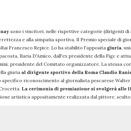
inay
sono i vincitori, nelle rispettive categorie (dirigenti di
correttezza e alla simpatia sportiva. Il Premio speciale di g
ioRai Francesco Repice. Lo ha stabilito l'apposita
giuria
, un
osta, Ilaria D'Amico, dall'ex presidente della Figc e attu
nini, presidente del Comitato organizzatore. La stessa co
lla giuria
al dirigente sportivo della Roma Claudio Rani
o specifico riconoscimento al giornalista pescarese Walte
 Crocetta.
La cerimonia di premiazione si svolgerà alle 1
eazione artistica appositamente realizzata dal pittore, scu