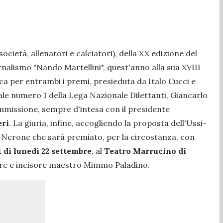
 società, allenatori e calciatori), della XX edizione del
iornalismo "Nando Martellini", quest'anno alla sua XVIII
ica per entrambi i premi, presieduta da Italo Cucci e
ale numero 1 della Lega Nazionale Dilettanti, Giancarlo
mmissione, sempre d'intesa con il presidente
eri
. La giuria, infine, accogliendo la proposta dell'Ussi-
r Nerone che sarà premiato, per la circostanza, con
1 di lunedì 22 settembre
, al
Teatro Marrucino di
ltore e incisore maestro Mimmo Paladino.