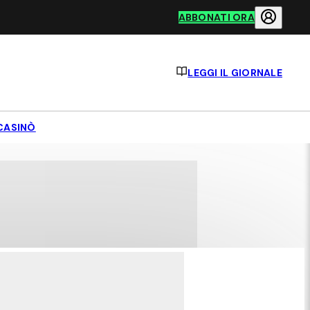
ABBONATI ORA
LEGGI IL GIORNALE
CASINÒ