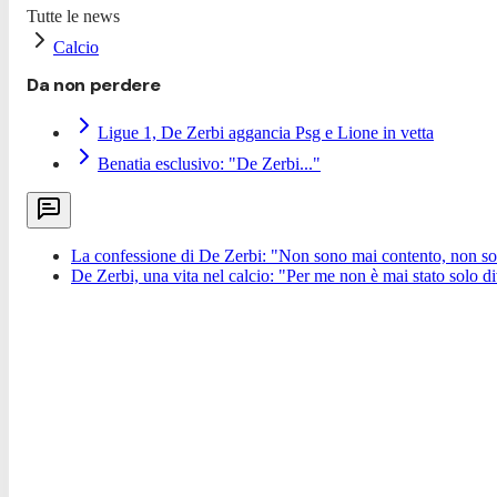
Tutte le news
Calcio
Da non perdere
Ligue 1, De Zerbi aggancia Psg e Lione in vetta
Benatia esclusivo: "De Zerbi..."
La confessione di De Zerbi: "Non sono mai contento, non so
De Zerbi, una vita nel calcio: "Per me non è mai stato solo d