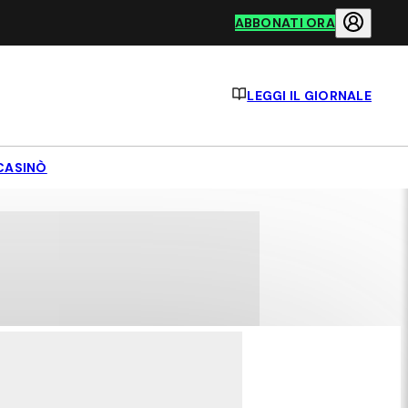
ABBONATI ORA
LEGGI IL GIORNALE
CASINÒ