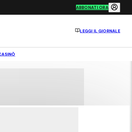
ABBONATI ORA
LEGGI IL GIORNALE
CASINÒ