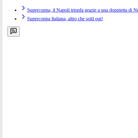
Supercoppa, il Napoli trionfa grazie a una doppietta di N
Supercoppa Italiana, altro che sold out!