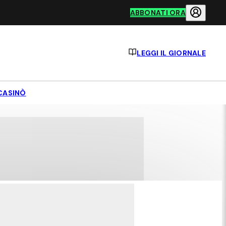
ABBONATI ORA
LEGGI IL GIORNALE
CASINÒ