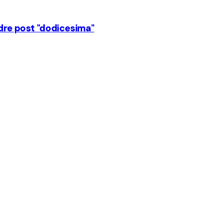
adre post "dodicesima"