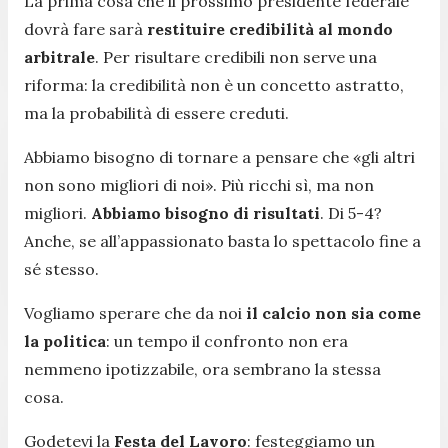
La prima cosa che il prossimo presidente federale
dovrà fare sarà
restituire credibilità al mondo
arbitrale
. Per risultare credibili non serve una
riforma: la credibilità non è un concetto astratto,
ma la probabilità di essere creduti.
Abbiamo bisogno di tornare a pensare che «
gli altri
non sono migliori di noi
». Più ricchi sì, ma non
migliori.
Abbiamo bisogno di risultati
. Di 5-4?
Anche, se all’appassionato basta lo spettacolo fine a
sé stesso.
Vogliamo sperare che da noi
il calcio
non sia come
la politica
: un tempo il confronto non era
nemmeno ipotizzabile, ora sembrano la stessa
cosa.
Godetevi la
Festa del Lavoro
: festeggiamo un