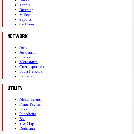
Basket
Tennis
Running
Volley
eSports
Ciclismo
NETWORK
Auto
Autosprint
Inmoto
Motosprint
Guerinsportivo
Sport Network
Fantacup
UTILITY
Abbonamenti
Prima Pagina
Store
Pubblicità
Rss
Site Map
Registrati