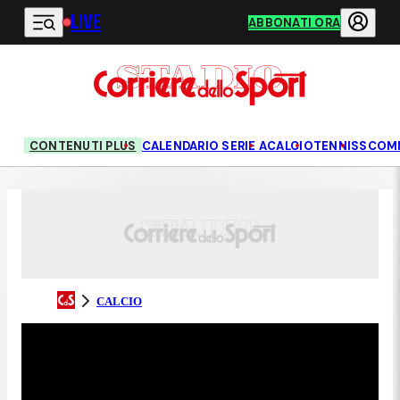
LIVE
Vai al contenuto principale
ABBONATI ORA
CONTENUTI PLUS
CALENDARIO SERIE A
CALCIO
TENNIS
SCOM
CALCIO