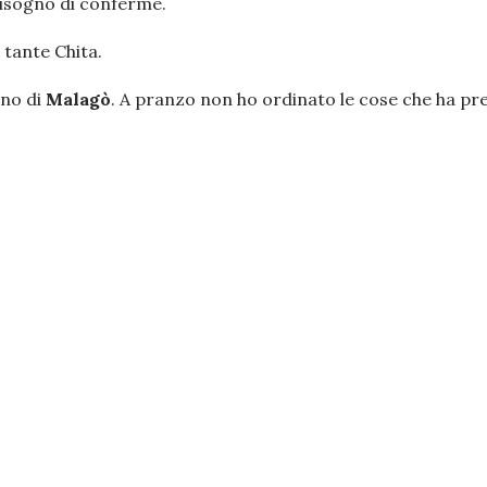
bisogno di conferme.
 tante Chita.
eno di
Malagò
. A pranzo non ho ordinato le cose che ha pres