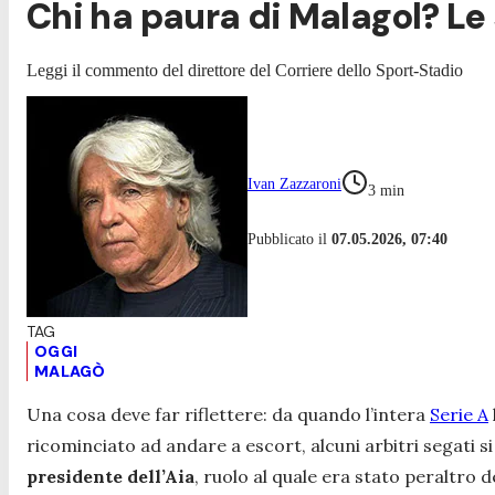
Chi ha paura di Malagol? Le
Leggi il commento del direttore del Corriere dello Sport-Stadio
Ivan Zazzaroni
3
min
Pubblicato il
07.05.2026, 07:40
OGGI
MALAGÒ
Una cosa deve far riflettere: da quando l’intera
Serie A
ricominciato ad andare a escort, alcuni arbitri segati 
presidente dell’Aia
, ruolo al quale era stato peraltro 