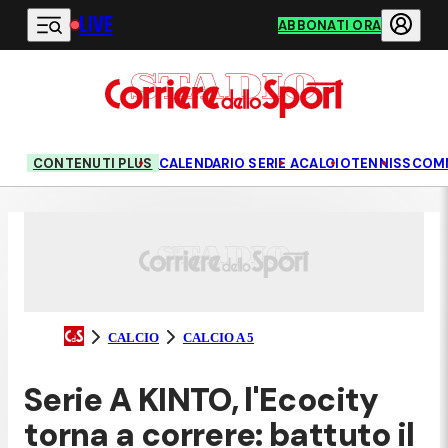
LIVE
Vai al contenuto principale
ABBONATI ORA
CONTENUTI PLUS
CALENDARIO SERIE A
CALCIO
TENNIS
SCOM
CALCIO
CALCIO A 5
Serie A KINTO, l'Ecocity
torna a correre: battuto il