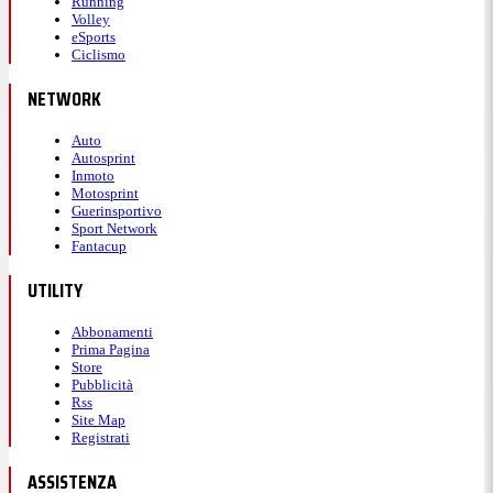
Running
Volley
eSports
Ciclismo
NETWORK
Auto
Autosprint
Inmoto
Motosprint
Guerinsportivo
Sport Network
Fantacup
UTILITY
Abbonamenti
Prima Pagina
Store
Pubblicità
Rss
Site Map
Registrati
ASSISTENZA