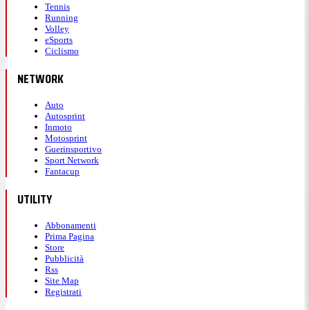
Tennis
Running
Volley
eSports
Ciclismo
NETWORK
Auto
Autosprint
Inmoto
Motosprint
Guerinsportivo
Sport Network
Fantacup
UTILITY
Abbonamenti
Prima Pagina
Store
Pubblicità
Rss
Site Map
Registrati