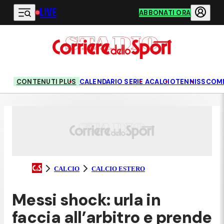
LIVE
Vai al contenuto principale
ABBONATI ORA
CONTENUTI PLUS
CALENDARIO SERIE A
CALCIO
TENNIS
SCOM
CALCIO
CALCIO ESTERO
Messi shock: urla in
faccia all’arbitro e prende