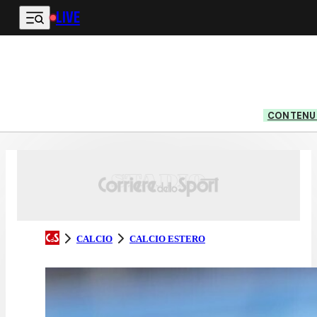
LIVE
Vai al contenuto principale
CONTENUT
CALCIO
CALCIO ESTERO