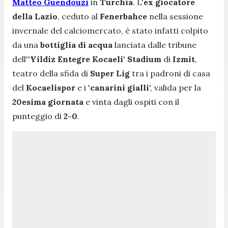
Matteo Guendouzi
in
Turchia
. L'
ex giocatore
della Lazio
, ceduto al
Fenerbahce
nella sessione
invernale del calciomercato, è stato infatti colpito
da una
bottiglia di acqua
lanciata dalle tribune
dell''
Yildiz Entegre Kocaeli
'
Stadium
di
Izmit
,
teatro della sfida di
Super Lig
tra i padroni di casa
del
Kocaelispor
e i '
canarini gialli
', valida per la
20esima giornata
e vinta dagli ospiti con il
punteggio di
2-0
.