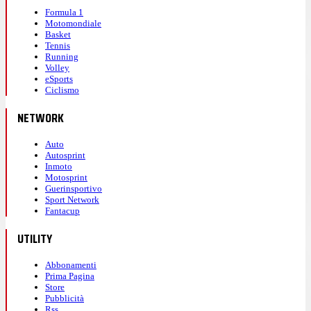
Formula 1
Motomondiale
Basket
Tennis
Running
Volley
eSports
Ciclismo
NETWORK
Auto
Autosprint
Inmoto
Motosprint
Guerinsportivo
Sport Network
Fantacup
UTILITY
Abbonamenti
Prima Pagina
Store
Pubblicità
Rss