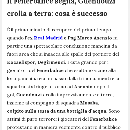
Il Fenerbahce segna, Guendouzi
crolla a terra: cosa è successo
È il primo minuto di recupero del primo tempo
quando l'
ex
Real Madrid
e Psg Marco Asensio
fa
partire una spettacolare conclusione mancina da
fuori area che si insacca alle spalle del portiere del
Kocaelispor
,
Degirmenci
. Festa grande per i
giocatori del
Fenerbahce
che esultano vicino alla
loro panchina e a un passo dalla tribuna: mentre la
squadra si stringe attorno ad
Asensio
dopo il
gol,
Guendouzi
crolla improvvisamente a terra,
insieme al compagno di squadra
Musaba
,
colpito sulla testa da una bottiglia d'acqua
. Sono
attimi di puro terrore: i giocatori del
Fenerbahce
protestano in maniera veemente contro il pubblico