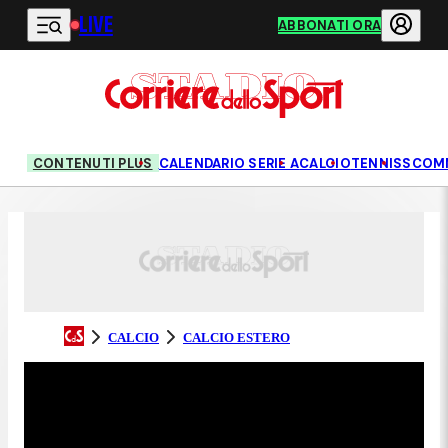
LIVE
Vai al contenuto principale
ABBONATI ORA
CONTENUTI PLUS
CALENDARIO SERIE A
CALCIO
TENNIS
SCOM
CALCIO
CALCIO ESTERO