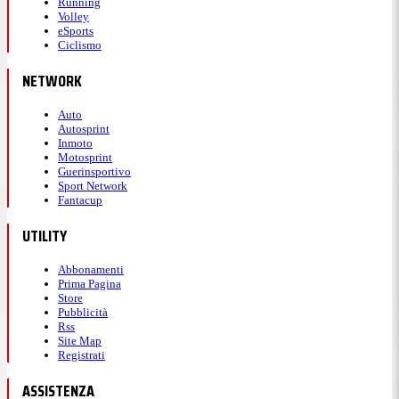
Running
Volley
eSports
Ciclismo
NETWORK
Auto
Autosprint
Inmoto
Motosprint
Guerinsportivo
Sport Network
Fantacup
UTILITY
Abbonamenti
Prima Pagina
Store
Pubblicità
Rss
Site Map
Registrati
ASSISTENZA