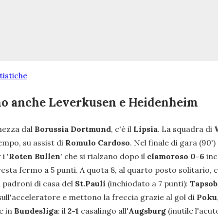
tistiche
dono anche Leverkusen e Heidenheim
ghezza dal
Borussia Dortmund
, c'è il
Lipsia
. La squadra di
tempo, su assist di
Romulo Cardoso
. Nel finale di gara (90')
i '
Roten Bullen
' che si rialzano dopo il
clamoroso 0-6
inc
esta fermo a 5 punti. A quota 8, al quarto posto solitario, c
i padroni di casa del
St.Pauli
(inchiodato a 7 punti):
Tapso
sull'acceleratore e mettono la freccia grazie al gol di
Poku
e in
Bundesliga
: il
2-1
casalingo all'
Augsburg
(inutile l'acut