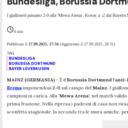
Bundesliga, Borussia Dortm
I gialloneri passano 2-0 alla 'Mewa Arena', Kovac a -2 dal Bayern M
4
min
Pubblicato il
27.09.2025, 17:34
(Aggiornato il 27.09.2025, 20:31)
BUNDESLIGA
BORUSSIA DORTMUND
BAYER LEVERKUSEN
MAINZ (GERMANIA)
- È il
Borussia Dortmund
l'
anti
Brema
imponendosi
2-0
sul campo del
Mainz
. I giallon
campioni in carica. Alla '
Mewa Arena
', nel match valido
prima frazione. Nella ripresa i padroni di casa non ries
sconfitta stagionale, la seconda tra le mura amiche, per