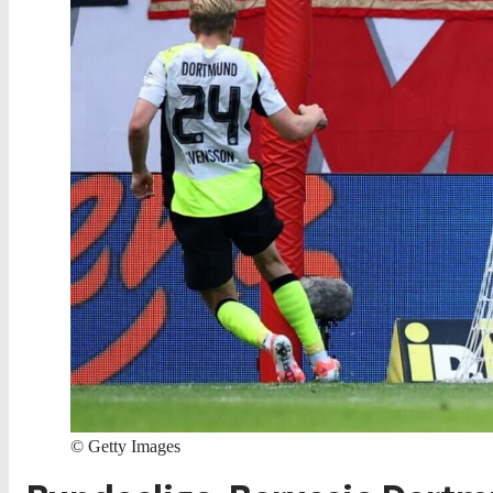
©
Getty Images