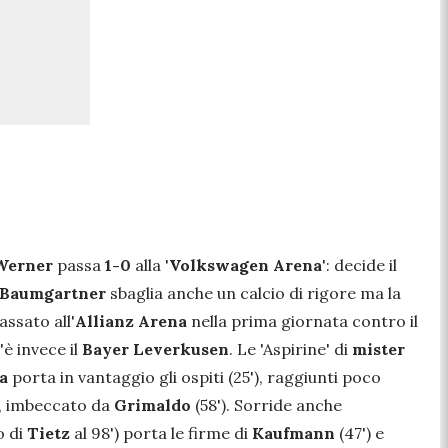
Werner
passa
1-0
alla '
Volkswagen Arena
': decide il
Baumgartner
sbaglia anche un calcio di rigore ma la
assato all'
Allianz Arena
nella prima giornata contro il
'è invece il
Bayer Leverkusen
. Le 'Aspirine' di
mister
ba
porta in vantaggio gli ospiti (25'), raggiunti poco
, imbeccato da
Grimaldo
(58'). Sorride anche
o di
Tietz
al 98')
porta le firme di
Kaufmann
(47') e