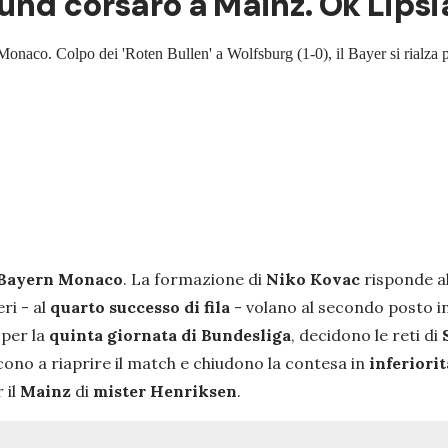
und corsaro a Mainz. Ok Lipsi
onaco. Colpo dei 'Roten Bullen' a Wolfsburg (1-0), il Bayer si rialza p
-Bayern Monaco
. La formazione di
Niko Kovac
risponde a
eri - al
quarto successo di fila
- volano al secondo posto in
 per la
quinta giornata di Bundesliga
, decidono le reti di
cono a riaprire il match e chiudono la contesa in
inferiori
 il
Mainz
di
mister Henriksen
.