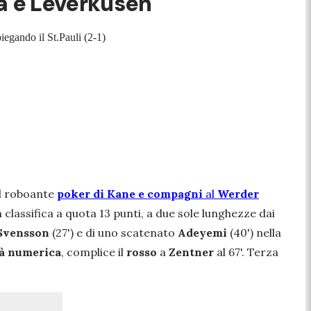
a e Leverkusen
iegando il St.Pauli (2-1)
l roboante
poker di Kane e compagni
al
Werder
 classifica a quota 13 punti, a due sole lunghezze dai
Svensson
(27') e di uno scatenato
Adeyemi
(40') nella
tà numerica
, complice il
rosso
a
Zentner
al 67'. Terza