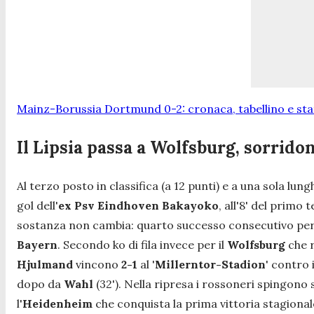
Mainz-Borussia Dortmund 0-2: cronaca, tabellino e sta
Il Lipsia passa a Wolfsburg, sorri
Al terzo posto in classifica (a 12 punti) e a una sola lun
gol dell'
ex Psv Eindhoven Bakayoko
, all'8' del primo 
sostanza non cambia: quarto successo consecutivo per 
Bayern
. Secondo ko di fila invece per il
Wolfsburg
che r
Hjulmand
vincono
2-1
al '
Millerntor-Stadion
' contro 
dopo da
Wahl
(32'). Nella ripresa i rossoneri spingono 
l'
Heidenheim
che conquista la prima vittoria stagional