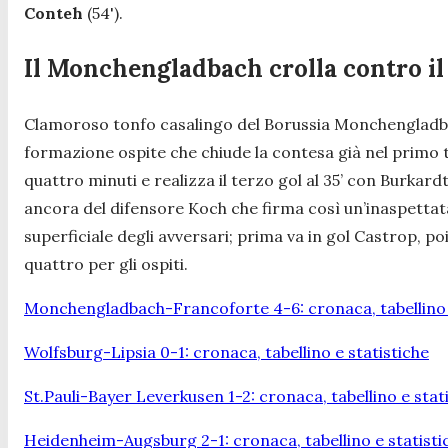
Conteh
(54').
Il Monchengladbach crolla contro il
Clamoroso tonfo casalingo del Borussia Monchengladbach 
formazione ospite che chiude la contesa già nel primo
quattro minuti e realizza il terzo gol al 35’ con Burkardt
ancora del difensore Koch che firma così un’inaspettat
superficiale degli avversari; prima va in gol Castrop, p
quattro per gli ospiti.
Monchengladbach-Francoforte 4-6: cronaca, tabellino e
Wolfsburg-Lipsia 0-1: cronaca, tabellino e statistiche
St.Pauli-Bayer Leverkusen 1-2: cronaca, tabellino e stat
Heidenheim-Augsburg 2-1: cronaca, tabellino e statisti