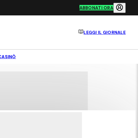
ABBONATI ORA
LEGGI IL GIORNALE
CASINÒ