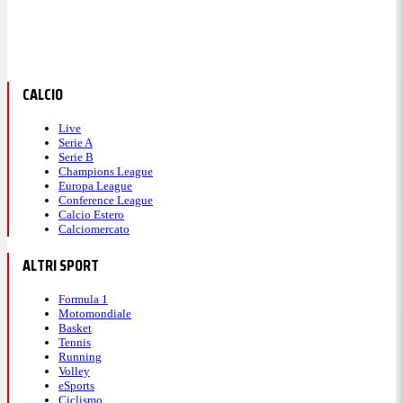
CALCIO
Live
Serie A
Serie B
Champions League
Europa League
Conference League
Calcio Estero
Calciomercato
ALTRI SPORT
Formula 1
Motomondiale
Basket
Tennis
Running
Volley
eSports
Ciclismo