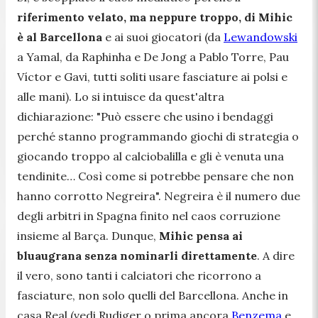
riferimento velato, ma neppure troppo, di Mihic
è al Barcellona
e ai suoi giocatori (da
Lewandowski
a Yamal, da Raphinha e De Jong a Pablo Torre, Pau
Víctor e Gavi, tutti soliti usare fasciature ai polsi e
alle mani). Lo si intuisce da quest'altra
dichiarazione:
"Può essere che usino i bendaggi
perché stanno programmando giochi di strategia o
giocando troppo al calciobalilla e gli è venuta una
tendinite… Così come si potrebbe pensare che non
hanno corrotto Negreira".
Negreira è il numero due
degli arbitri in Spagna finito nel caos corruzione
insieme al Barça. Dunque,
Mihic pensa ai
bluaugrana senza nominarli direttamente
. A dire
il vero, sono tanti i calciatori che ricorrono a
fasciature, non solo quelli del Barcellona. Anche in
casa Real (vedi Rudiger o prima ancora
Benzema
e