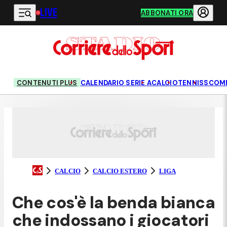
LIVE
Vai al contenuto principale
ABBONATI ORA
CONTENUTI PLUS
CALENDARIO SERIE A
CALCIO
TENNIS
SCOM
CALCIO
CALCIO ESTERO
LIGA
Che cos'è la benda bianca
che indossano i giocatori