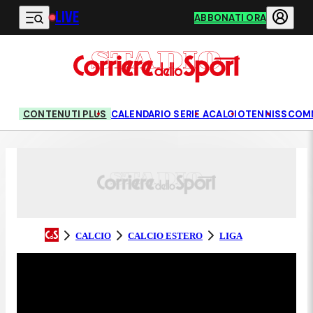
LIVE
Vai al contenuto principale
ABBONATI ORA
CONTENUTI PLUS
CALENDARIO SERIE A
CALCIO
TENNIS
SCOM
CALCIO
CALCIO ESTERO
LIGA