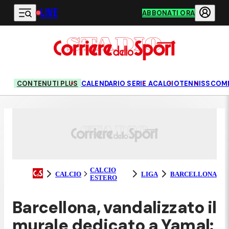
LIVE
Vai al contenuto principale
ABBONATI ORA
CONTENUTI PLUS
CALENDARIO SERIE A
CALCIO
TENNIS
SCOM
CALCIO
CALCIO
LIGA
BARCELLONA
ESTERO
Barcellona, vandalizzato il
murale dedicato a Yamal: