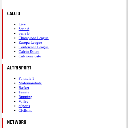
CALCIO
Live
Serie A
Serie B
Champions League
Europa League
Conference League
Calcio Estero
Calciomercato
ALTRI SPORT
Formula 1
Motomondiale
Basket
Tennis
Running
Volley
eSports
Ciclismo
NETWORK