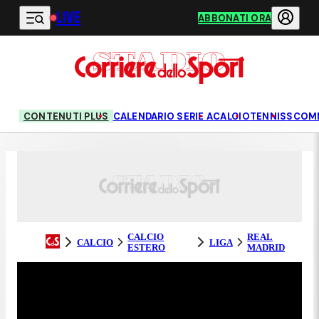
LIVE
Vai al contenuto principale
ABBONATI ORA
CONTENUTI PLUS
CALENDARIO SERIE A
CALCIO
TENNIS
SCOM
CALCIO
REAL
CALCIO
LIGA
ESTERO
MADRID