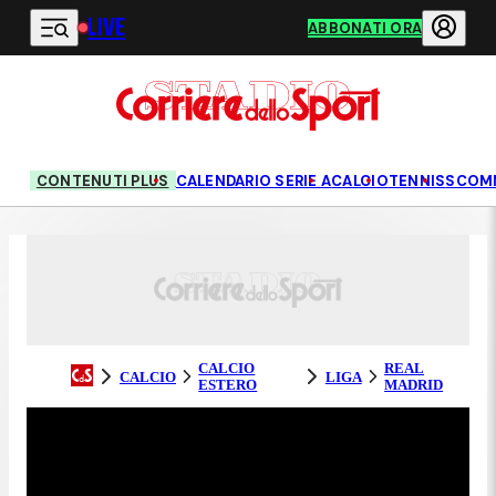
LIVE
Vai al contenuto principale
ABBONATI ORA
CONTENUTI PLUS
CALENDARIO SERIE A
CALCIO
TENNIS
SCOM
CALCIO
REAL
CALCIO
LIGA
ESTERO
MADRID