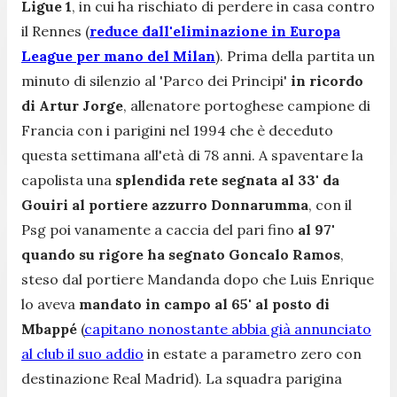
Ligue 1
, in cui ha rischiato di perdere in casa contro
il Rennes (
reduce dall'eliminazione in Europa
League per mano del Milan
). Prima della partita un
minuto di silenzio al 'Parco dei Principi'
in ricordo
di Artur Jorge
, allenatore portoghese campione di
Francia con i parigini nel 1994 che è deceduto
questa settimana all'età di 78 anni. A spaventare la
capolista una
splendida rete segnata al 33' da
Gouiri al portiere azzurro Donnarumma
, con il
Psg poi vanamente a caccia del pari fino
al 97'
quando su rigore ha segnato Goncalo Ramos
,
steso dal portiere Mandanda dopo che Luis Enrique
lo aveva
mandato in campo al 65' al posto di
Mbappé
(
capitano nonostante abbia già annunciato
al club il suo addio
in estate a parametro zero con
destinazione Real Madrid). La squadra parigina