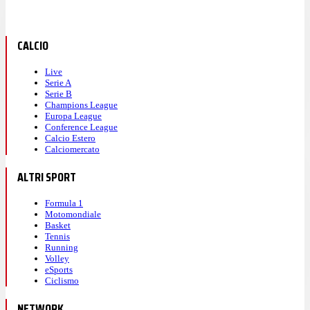
CALCIO
Live
Serie A
Serie B
Champions League
Europa League
Conference League
Calcio Estero
Calciomercato
ALTRI SPORT
Formula 1
Motomondiale
Basket
Tennis
Running
Volley
eSports
Ciclismo
NETWORK