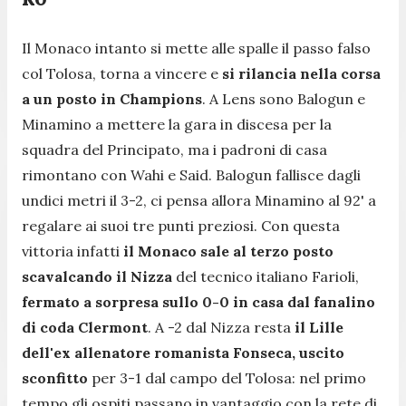
Il Monaco intanto si mette alle spalle il passo falso
col Tolosa, torna a vincere e
si rilancia nella corsa
a un posto in Champions
. A Lens sono Balogun e
Minamino a mettere la gara in discesa per la
squadra del Principato, ma i padroni di casa
rimontano con Wahi e Said. Balogun fallisce dagli
undici metri il 3-2, ci pensa allora Minamino al 92' a
regalare ai suoi tre punti preziosi. Con questa
vittoria infatti
il Monaco sale al terzo posto
scavalcando il Nizza
del tecnico italiano Farioli,
fermato a sorpresa sullo 0-0 in casa dal fanalino
di coda Clermont
. A -2 dal Nizza resta
il Lille
dell'ex allenatore romanista Fonseca, uscito
sconfitto
per 3-1 dal campo del Tolosa: nel primo
tempo gli ospiti passano in vantaggio con la rete di