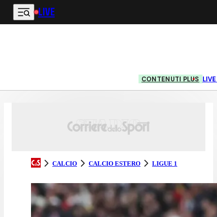
LIVE
Vai al contenuto principale
CONTENUTI PLUS
LIV
CALCIO
CALCIO ESTERO
LIGUE 1