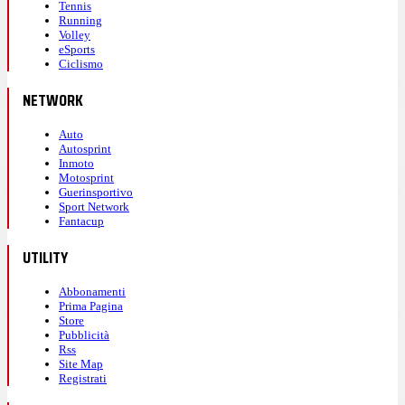
Tennis
Running
Volley
eSports
Ciclismo
NETWORK
Auto
Autosprint
Inmoto
Motosprint
Guerinsportivo
Sport Network
Fantacup
UTILITY
Abbonamenti
Prima Pagina
Store
Pubblicità
Rss
Site Map
Registrati