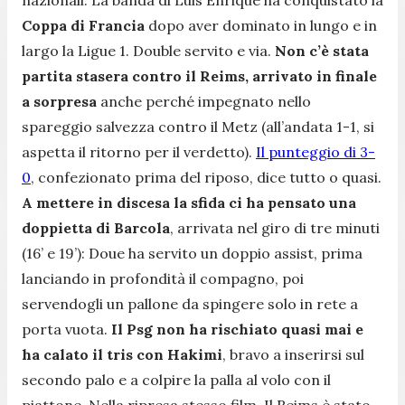
Coppa di Francia
dopo aver dominato in lungo e in
largo la Ligue 1. Double servito e via.
Non c’è stata
partita stasera contro il Reims, arrivato in finale
a sorpresa
anche perché impegnato nello
spareggio salvezza contro il Metz (all’andata 1-1, si
aspetta il ritorno per il verdetto).
Il punteggio di 3-
0
, confezionato prima del riposo, dice tutto o quasi.
A mettere in discesa la sfida ci ha pensato una
doppietta di Barcola
, arrivata nel giro di tre minuti
(16’ e 19’): Doue ha servito un doppio assist, prima
lanciando in profondità il compagno, poi
servendogli un pallone da spingere solo in rete a
porta vuota.
Il Psg non ha rischiato quasi mai e
ha calato il tris con Hakimi
, bravo a inserirsi sul
secondo palo e a colpire la palla al volo con il
piattone. Nella ripresa stesso film. Il Reims è stato