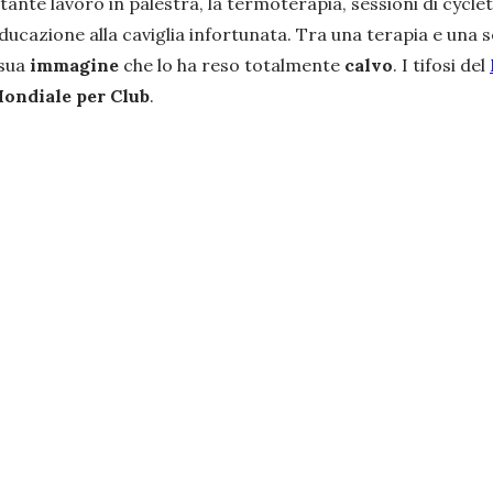
te lavoro in palestra, la termoterapia, sessioni di cyclett
educazione alla caviglia infortunata. Tra una terapia e una 
 sua
immagine
che lo ha reso totalmente
calvo
. I tifosi del
ondiale per Club
.