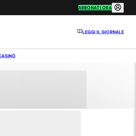
ABBONATI ORA
LEGGI IL GIORNALE
CASINÒ