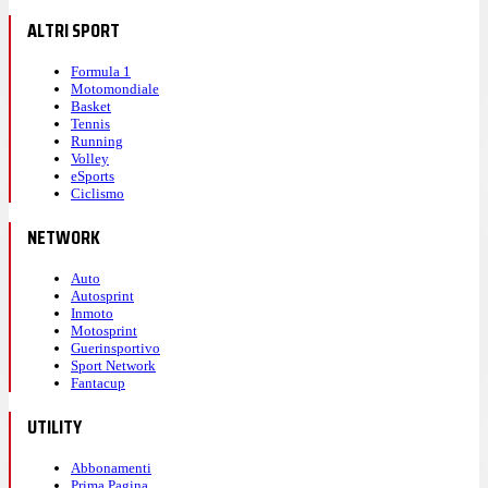
ALTRI SPORT
Formula 1
Motomondiale
Basket
Tennis
Running
Volley
eSports
Ciclismo
NETWORK
Auto
Autosprint
Inmoto
Motosprint
Guerinsportivo
Sport Network
Fantacup
UTILITY
Abbonamenti
Prima Pagina