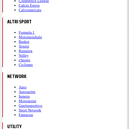
Conference League
Calcio Estero
Calciomercato
ALTRI SPORT
Formula 1
Motomondiale
Basket
Tennis
Running
Volley
eSports
Ciclismo
NETWORK
Auto
Autosprint
Inmoto
Motosprint
Guerinsportivo
Sport Network
Fantacup
UTILITY