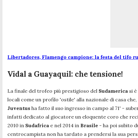
Libertadores, Flamengo campione: la festa del tifo 
Vidal a Guayaquil: che tensione!
La finale del trofeo più prestigioso del
Sudamerica
si è
locali come un profilo 'ostile' alla nazionale di casa ch
Juventus
ha fatto il suo ingresso i
n
campo
al
71' -
sube
infatti dedicato al giocatore un eloquente coro che reci
2010 in
Sudafrica
e nel
2014 in
Brasile
-
ha poi subito d
centrocampista non ha tardato a prendersi la sua person