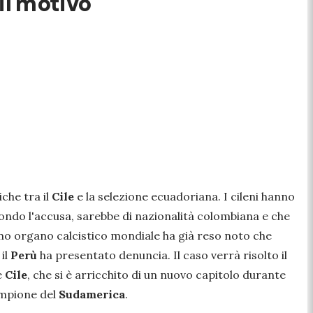
 il motivo
tiche
tra il
Cile
e la selezione
ecuadoriana
.
I
cileni
hanno
condo l'accusa, sarebbe di nazionalità colombiana e che
imo organo calcistico mondiale ha già reso noto che
il
Perù
ha presentato
denuncia
.
Il
caso
verrà risolto il
e
Cile
, che si è arricchito di un nuovo capitolo durante
ampione del
Sudamerica
.