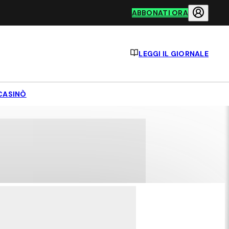
ABBONATI ORA
LEGGI IL GIORNALE
CASINÒ