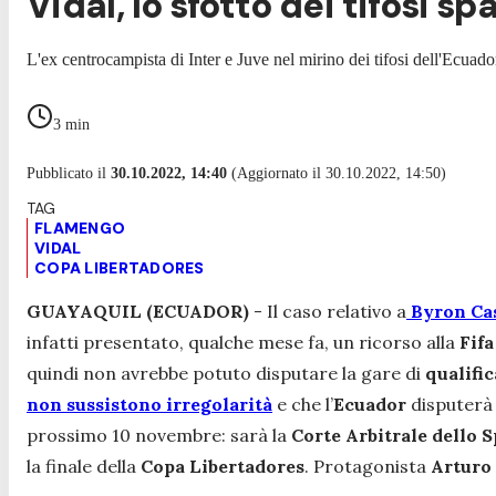
Vidal, lo sfottò dei tifosi sp
L'ex centrocampista di Inter e Juve nel mirino dei tifosi dell'Ecuador
3
min
Pubblicato il
30.10.2022, 14:40
(Aggiornato il 30.10.2022, 14:50)
FLAMENGO
VIDAL
COPA LIBERTADORES
GUAYAQUIL (ECUADOR)
- Il caso relativo a
Byron
Ca
infatti presentato, qualche mese fa, un ricorso
alla
Fifa
quindi non avrebbe potuto disputare la gare di
qualifi
non sussistono irregolarità
e
che
l’
Ecuador
disputerà
prossimo 10 novembre: sarà la
Corte Arbitrale dello S
la finale della
Copa Libertadores
. Protagonista
Arturo