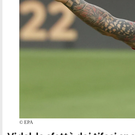
©
EPA