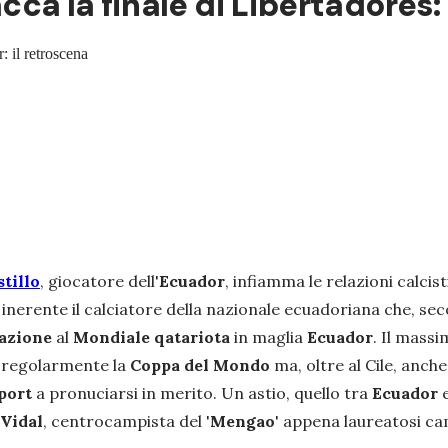
acca la finale di Libertadores:
: il retroscena
stillo
, giocatore dell'
Ecuador
, infiamma le relazioni calcis
inerente il calciatore della nazionale ecuadoriana che, se
cazione
al
Mondiale qatariota
in maglia
Ecuador
. Il mass
 regolarmente la
Coppa
del
Mondo
ma, oltre al Cile, anche 
port
a pronuciarsi in merito. Un astio, quello tra
Ecuador
 Vidal
, centrocampista del '
Mengao
' appena laureatosi c