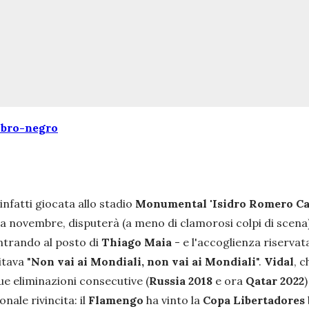
rubro-negro
 infatti giocata allo stadio
Monumental 'Isidro Romero Ca
e, a novembre, disputerà (a meno di clamorosi colpi di scena)
ntrando
al
posto
di
Thiago
Maia
- e l'accoglienza riservata
tava "
Non vai ai Mondiali, non vai ai Mondiali
".
Vidal
,
c
ue eliminazioni consecutive (
Russia 2018
e ora
Qatar 2022
ale rivincita: il
Flamengo
ha vinto la
Copa Libertadores