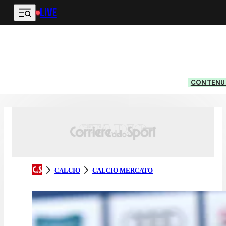
LIVE
Vai al contenuto principale
CONTENUT
CALCIO
CALCIO MERCATO