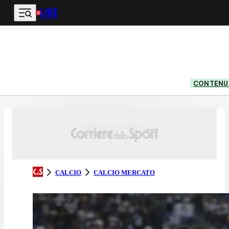
LIVE
Vai al contenuto principale
CONTENUT
CALCIO
CALCIO MERCATO