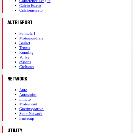
Conference League
Calcio Estero
Calciomercato
ALTRI SPORT
Formula 1
Motomondiale
Basket
Tennis
Running
Volley
eSports
Ciclismo
NETWORK
Auto
Autosprint
Inmoto
Motosprint
Guerinsportivo
Sport Network
Fantacup
UTILITY