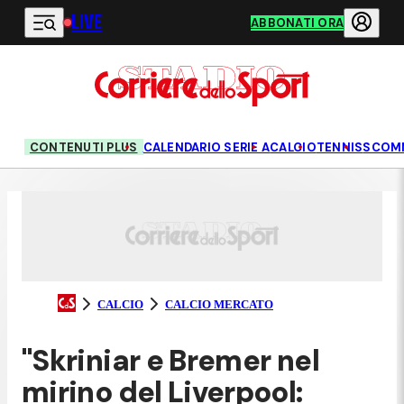
LIVE
Vai al contenuto principale
ABBONATI ORA
CONTENUTI PLUS
CALENDARIO SERIE A
CALCIO
TENNIS
SCOM
CALCIO
CALCIO MERCATO
"Skriniar e Bremer nel
mirino del Liverpool: