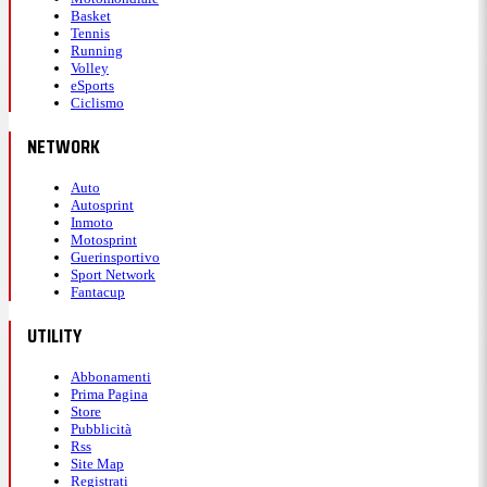
Basket
Tennis
Running
Volley
eSports
Ciclismo
NETWORK
Auto
Autosprint
Inmoto
Motosprint
Guerinsportivo
Sport Network
Fantacup
UTILITY
Abbonamenti
Prima Pagina
Store
Pubblicità
Rss
Site Map
Registrati