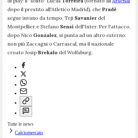
di play: il "solito" Lucas
Torreira
(tornato all'
Arsenal
dopo il prestito all'Atletico Madrid), che
Pradè
segue invano da tempo, Teji
Savanier
del
Montpellier e Stefano
Sensi
dell'Inter. Per l'attacco,
dopo Nico
Gonzalez
, si punta ad un altro esterno:
non più Zaccagni o Carrascal, ma il nazionale
croato Josip
Brekalo
del Wolfsburg.
Tutte le news
Calciomercato