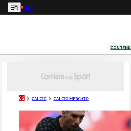
LIVE
Vai al contenuto principale
CONTENUT
CALCIO
CALCIO MERCATO