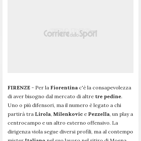
FIRENZE
- Per la
Fiorentina
c'è la consapevolezza
di aver bisogno dal mercato di altre
tre
pedine
.
Uno o più difensori, ma il numero è legato a chi
partirà tra
Lirola
,
Milenkovic
e
Pezzella
, un play a
centrocampo e un altro esterno offensivo. La
dirigenza viola segue diversi profili, ma al contempo
mister
Italiano
nel suo lavoro nel ritiro di Moena,