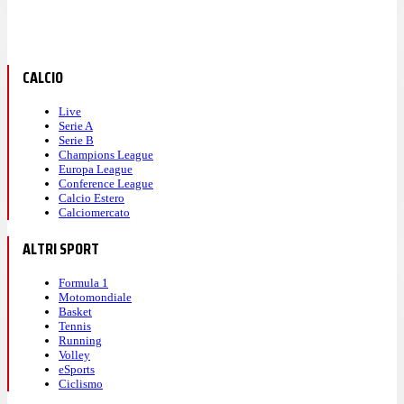
CALCIO
Live
Serie A
Serie B
Champions League
Europa League
Conference League
Calcio Estero
Calciomercato
ALTRI SPORT
Formula 1
Motomondiale
Basket
Tennis
Running
Volley
eSports
Ciclismo