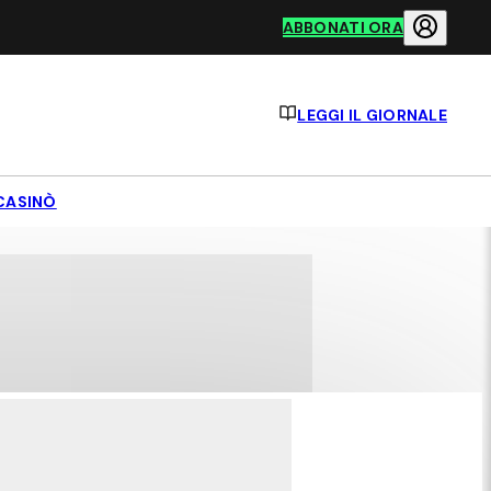
ABBONATI ORA
LEGGI IL GIORNALE
CASINÒ