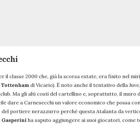
ecchi
 classe 2000 che, già la scorsa estate, era finito nel miri
l
Tottenham
di Vicario). È noto anche il tentativo della Ju
b. Ma gli alti costi del cartellino e, soprattutto, il muro 
cile dare a Carnesecchi un valore economico che possa consi
 del portiere nerazzurro perché questa Atalanta da vertice
e
Gasperini
ha saputo aggiungere ai suoi giocatori, come te