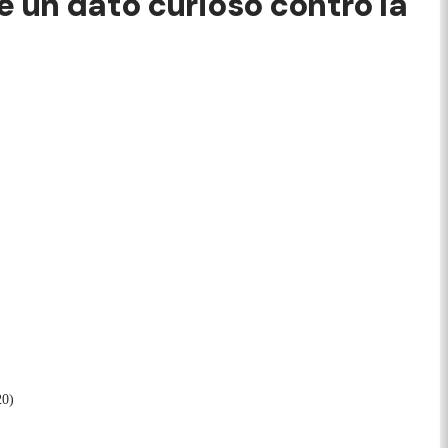
è un dato curioso contro la
20)