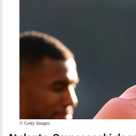
©
Getty Images