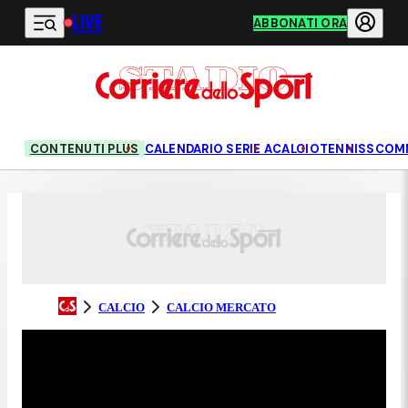
LIVE
Vai al contenuto principale
ABBONATI ORA
CONTENUTI PLUS
CALENDARIO SERIE A
CALCIO
TENNIS
SCOM
CALCIO
CALCIO MERCATO