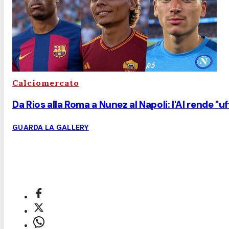
Calciomercato
Da Rios alla Roma a Nunez al Napoli: l'AI rende "uff
GUARDA LA GALLERY