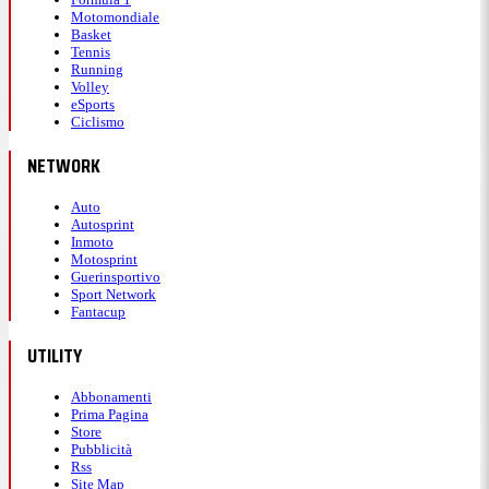
Motomondiale
Basket
Tennis
Running
Volley
eSports
Ciclismo
NETWORK
Auto
Autosprint
Inmoto
Motosprint
Guerinsportivo
Sport Network
Fantacup
UTILITY
Abbonamenti
Prima Pagina
Store
Pubblicità
Rss
Site Map