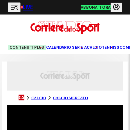
LIVE
Vai al contenuto principale
ABBONATI ORA
CONTENUTI PLUS
CALENDARIO SERIE A
CALCIO
TENNIS
SCOM
CALCIO
CALCIO MERCATO