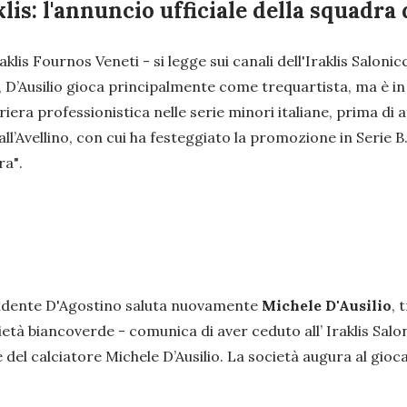
aklis: l'annuncio ufficiale della squadra
raklis Fournos Veneti
- si legge sui canali dell'Iraklis Saloni
o, D’Ausilio gioca principalmente come trequartista, ma è in
riera professionistica nelle serie minori italiane, prima di 
ll’Avellino, con cui ha festeggiato la promozione in Serie 
ra"
.
sidente D'Agostino saluta nuovamente
Michele D'Ausilio
, 
cietà biancoverde -
comunica di aver ceduto all’ Iraklis Sa
ve del calciatore Michele D’Ausilio. La società augura al gioc