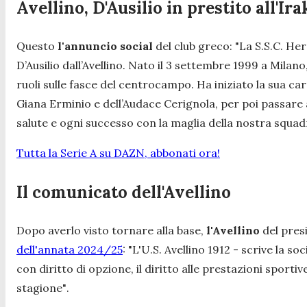
Avellino, D'Ausilio in prestito all'Ir
Questo
l'annuncio social
del club greco:
"La S.S.C. He
D’Ausilio dall’Avellino. Nato il 3 settembre 1999 a Milan
ruoli sulle fasce del centrocampo. Ha iniziato la sua car
Giana Erminio e dell’Audace Cerignola, per poi passare a
salute e ogni successo con la maglia della nostra squad
Tutta la Serie A su DAZN, abbonati ora!
Il comunicato dell'Avellino
Dopo averlo visto tornare alla base,
l'Avellino
del pre
dell'annata 2024/25
:
"L'U.S. Avellino 1912
- scrive la so
con diritto di opzione, il diritto alle prestazioni sporti
stagione"
.