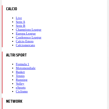
CALCIO
Live
Serie A
Serie B
Champions League
Europa League
Conference League
Calcio Estero
Calciomercato
ALTRI SPORT
Formula 1
Motomondiale
Basket
Tennis
Running
Volley
eSports
Ciclismo
NETWORK