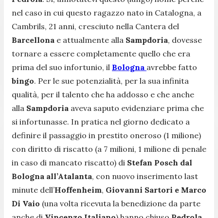
nel caso in cui questo ragazzo nato in Catalogna, a
Cambrils, 21 anni, cresciuto nella Cantera del
Barcellona
e attualmente alla
Sampdoria
, dovesse
tornare a essere completamente quello che era
prima del suo infortunio, il
Bologna
avrebbe fatto
bingo
. Per le sue potenzialità, per la sua infinita
qualità, per il talento che ha addosso e che anche
alla
Sampdoria
aveva saputo evidenziare prima che
si infortunasse. In pratica nel giorno dedicato a
definire il passaggio in prestito oneroso (1 milione)
con diritto di riscatto (a 7 milioni, 1 milione di penale
in caso di mancato riscatto) di
Stefan Posch
dal
Bologna all’Atalanta
, con nuovo inserimento last
minute dell’
Hoffenheim
,
Giovanni Sartori e Marco
Di Vaio
(una volta ricevuta la benedizione da parte
anche di
Vincenzo Italiano
) hanno chiuso
Pedrola